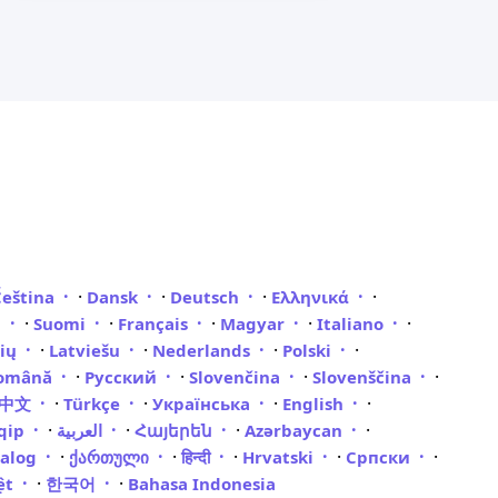
·
·
·
·
Čeština
Dansk
Deutsch
Ελληνικά
·
·
·
·
·
i
Suomi
Français
Magyar
Italiano
·
·
·
·
vių
Latviešu
Nederlands
Polski
·
·
·
·
omână
Русский
Slovenčina
Slovenščina
·
·
·
·
體中文
Türkçe
Українська
English
·
·
·
·
qip
العربية
Հայերեն
Azərbaycan
·
·
·
·
·
galog
ქართული
हिन्दी
Hrvatski
Српски
·
·
iệt
한국어
Bahasa Indonesia