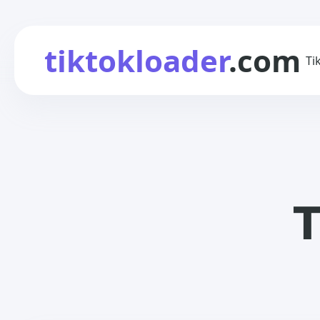
tiktokloader
.com
Ti
T