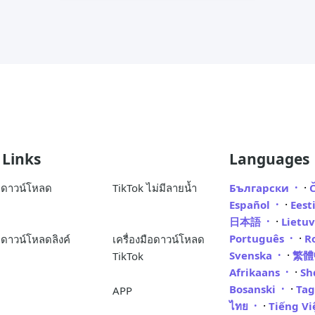
 Links
Languages
·
ือดาวน์โหลด
TikTok ไม่มีลายน้ำ
Български
·
Español
Eest
·
日本語
Lietu
·
Português
R
ือดาวน์โหลดลิงค์
เครื่องมือดาวน์โหลด
·
Svenska
繁
TikTok
·
Afrikaans
Sh
·
Bosanski
Ta
APP
·
ไทย
Tiếng V