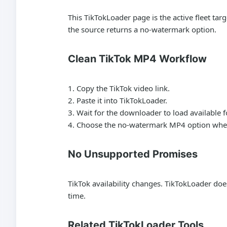
This TikTokLoader page is the active fleet t
the source returns a no-watermark option.
Clean TikTok MP4 Workflow
Copy the TikTok video link.
Paste it into TikTokLoader.
Wait for the downloader to load available 
Choose the no-watermark MP4 option when
No Unsupported Promises
TikTok availability changes. TikTokLoader doe
time.
Related TikTokLoader Tools