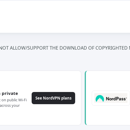
NOT ALLOW/SUPPORT THE DOWNLOAD OF COPYRIGHTED M
 private
See NordVPN plans
c on public Wi-Fi
across your